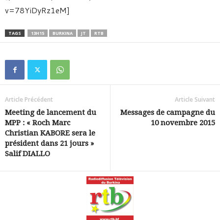
v=78YiDyRz1eM]
TAGS
13H15
BURKINA
JT
RTB
Article Précédent
Article Suivant
Meeting de lancement du
Messages de campagne du
MPP : « Roch Marc
10 novembre 2015
Christian KABORE sera le
président dans 21 jours »
Salif DIALLO