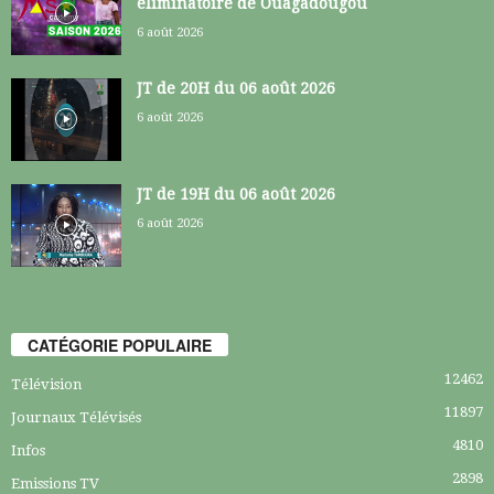
éliminatoire de Ouagadougou
6 août 2026
JT de 20H du 06 août 2026
6 août 2026
JT de 19H du 06 août 2026
6 août 2026
CATÉGORIE POPULAIRE
12462
Télévision
11897
Journaux Télévisés
4810
Infos
2898
Emissions TV