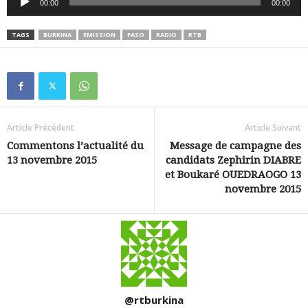
00:00
00:00
audio
TAGS
BURKINA
EMISSION
FASO
RADIO
RTB
Article Précédent
Article Suivant
Commentons l’actualité du
Message de campagne des
13 novembre 2015
candidats Zephirin DIABRE
et Boukaré OUEDRAOGO 13
novembre 2015
@rtburkina