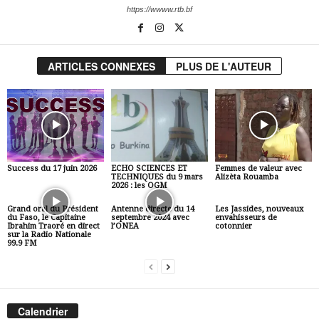
https://wwww.rtb.bf
ARTICLES CONNEXES
PLUS DE L'AUTEUR
Success du 17 juin 2026
ECHO SCIENCES ET
Femmes de valeur avec
TECHNIQUES du 9 mars
Alizèta Rouamba
2026 : les OGM
Grand oral du Président
Antenne directe du 14
Les Jassides, nouveaux
du Faso, le Capitaine
septembre 2024 avec
envahisseurs de
Ibrahim Traoré en direct
l’ONEA
cotonnier
sur la Radio Nationale
99.9 FM
Calendrier