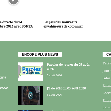
 directe du 14
Les Jassides, nouveaux
bre 2024 avec l’ONEA
envahisseurs de cotonnier
ENCORE PLUS NEWS
CA
Télév
Paroles de jeunes du 05 août
2026
Journ
5 août 2026
kina
Infos
Emiss
resse
JT de 20H du 05 août 2026
Socié
5 août 2026
Emiss
Polit