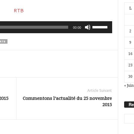
L
Utilisez
00:00
2
les
RTB
9
flèches
haut/bas
16
pour
23
augmenter
30
ou
« Juin
diminuer
Article Suivant
le
2015
Commentons l’actualité du 25 novembre
Re
2015
volume.