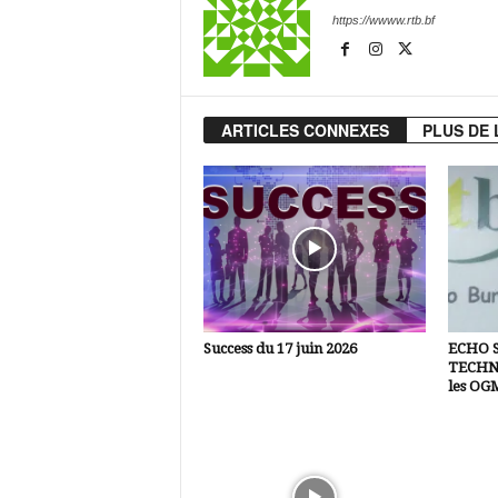
https://wwww.rtb.bf
ARTICLES CONNEXES
PLUS DE 
Success du 17 juin 2026
ECHO 
TECHNI
les OG