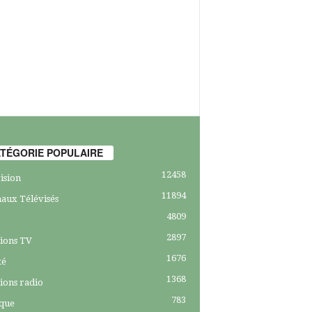
TÉGORIE POPULAIRE
12458
ision
11894
aux Télévisés
4809
2897
ions TV
1676
té
1368
ions radio
783
ique