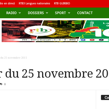
io en direct
RTB3 Langues nationales
RTB GUIRIKO
RADIO
DOSSIERS
SPORT
CONTACT
r du 25 novembre 2015
r du 25 novembre 2
0
Ca