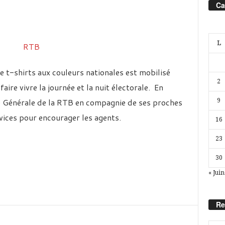
Ca
L
 t-shirts aux couleurs nationales est mobilisé
2
ire vivre la journée et la nuit électorale. En
ice Générale de la RTB en compagnie de ses proches
9
rvices pour encourager les agents.
16
23
30
« Juin
Re