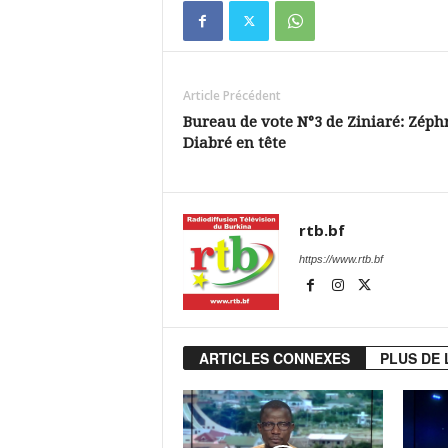
Article Précédent
Bureau de vote N°3 de Ziniaré: Zéph
Diabré en tête
rtb.bf
https://www.rtb.bf
ARTICLES CONNEXES
PLUS DE 