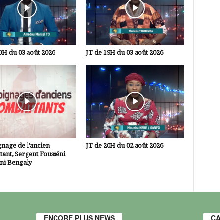
0H du 03 août 2026
JT de 19H du 03 août 2026
nage de l’ancien
JT de 20H du 02 août 2026
ant, Sergent Fousséni
i Bengaly
ENCORE PLUS NEWS
CA