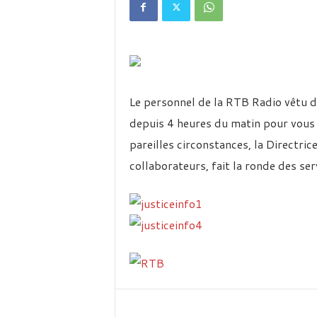
é
v
i
s
i
o
n
Le personnel de la RTB Radio vêtu de
d
u
depuis 4 heures du matin pour vous fa
B
pareilles circonstances, la Directr
u
r
collaborateurs, fait la ronde des se
k
i
n
a