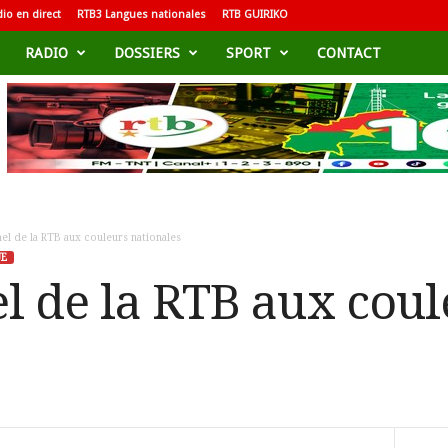
io en direct
RTB3 Langues nationales
RTB GUIRIKO
RADIO
DOSSIERS
SPORT
CONTACT
el de la RTB aux couleurs nationales
UE
l de la RTB aux coul