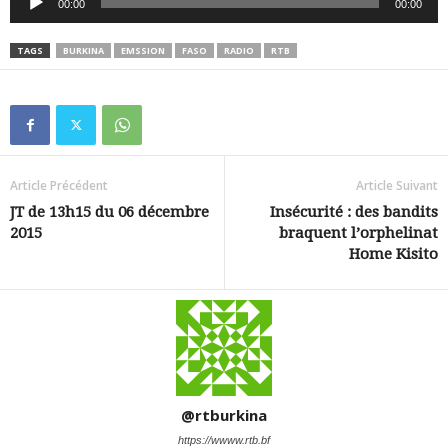
00:00
00:00
audio
TAGS
BURKINA
EMSSION
FASO
RADIO
RTB
Article Précédent
Article Suivant
JT de 13h15 du 06 décembre
Insécurité : des bandits
2015
braquent l’orphelinat
Home Kisito
@rtburkina
https://wwww.rtb.bf