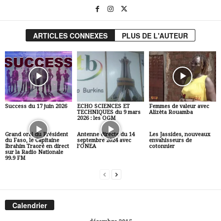
ARTICLES CONNEXES
PLUS DE L'AUTEUR
Success du 17 juin 2026
ECHO SCIENCES ET
Femmes de valeur avec
TECHNIQUES du 9 mars
Alizèta Rouamba
2026 : les OGM
Grand oral du Président
Antenne directe du 14
Les Jassides, nouveaux
du Faso, le Capitaine
septembre 2024 avec
envahisseurs de
Ibrahim Traoré en direct
l’ONEA
cotonnier
sur la Radio Nationale
99.9 FM
Calendrier