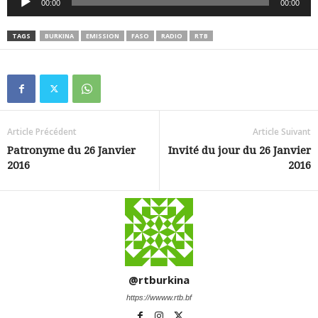
00:00
00:00
audio
TAGS
BURKINA
EMISSION
FASO
RADIO
RTB
Article Précédent
Article Suivant
Patronyme du 26 Janvier
Invité du jour du 26 Janvier
2016
2016
@rtburkina
https://wwww.rtb.bf