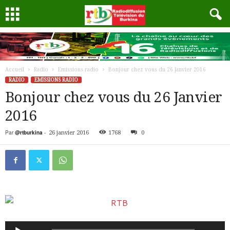
Accueil
Radio
Emissions radio
Bonjour chez vous du 26 Janvier 2016
RADIO
EMISSIONS RADIO
Bonjour chez vous du 26 Janvier
2016
Par
@rtburkina
-
26 janvier 2016
1768
0
Lecteur