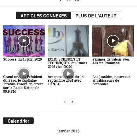
ARTICLES CONNEXES
PLUS DE L'AUTEUR
Success du 17 juin 2026
ECHO SCIENCES ET
Femmes de valeur avec
TECHNIQUES du 9 mars
Alizèta Rouamba
2026 : les OGM
Grand oral du Président
Antenne directe du 14
Les Jassides, nouveaux
du Faso, le Capitaine
septembre 2024 avec
envahisseurs de
Ibrahim Traoré en direct
l’ONEA
cotonnier
sur la Radio Nationale
99.9 FM
Calendrier
janvier 2016