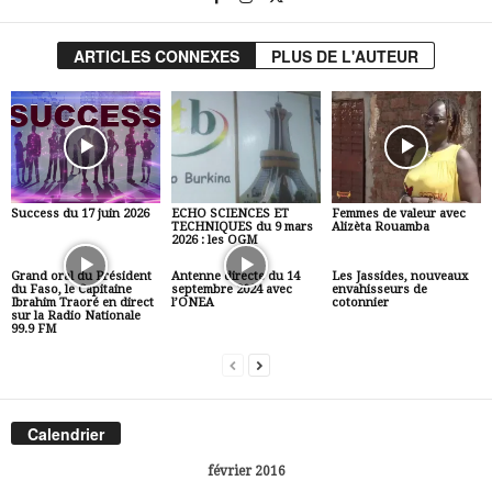
ARTICLES CONNEXES
PLUS DE L'AUTEUR
Success du 17 juin 2026
ECHO SCIENCES ET
Femmes de valeur avec
TECHNIQUES du 9 mars
Alizèta Rouamba
2026 : les OGM
Grand oral du Président
Antenne directe du 14
Les Jassides, nouveaux
du Faso, le Capitaine
septembre 2024 avec
envahisseurs de
Ibrahim Traoré en direct
l’ONEA
cotonnier
sur la Radio Nationale
99.9 FM
Calendrier
février 2016