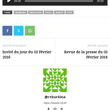
00:00
00:00
audio
TAGS
BURKINA
EMISSION
FASO
RADIO
RTB
Article Précédent
Article Suivant
Invité du jour du 02 Février
Revue de la presse du 02
2016
Février 2016
@rtburkina
https://wwww.rtb.bf