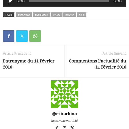
00:00
00:00
audio
TAGS
BURKINA
EMISSION
FASO
RADIO
RTB
Article Précédent
Article Suivant
Patronyme du 11 Février
Commentons l’actualité du
2016
11 Février 2016
@rtburkina
https://wwww.rtb.bf