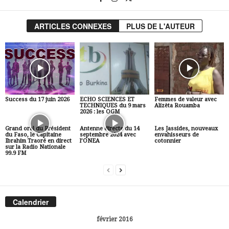
ARTICLES CONNEXES
PLUS DE L'AUTEUR
Success du 17 juin 2026
ECHO SCIENCES ET
Femmes de valeur avec
TECHNIQUES du 9 mars
Alizèta Rouamba
2026 : les OGM
Grand oral du Président
Antenne directe du 14
Les Jassides, nouveaux
du Faso, le Capitaine
septembre 2024 avec
envahisseurs de
Ibrahim Traoré en direct
l’ONEA
cotonnier
sur la Radio Nationale
99.9 FM
Calendrier
février 2016