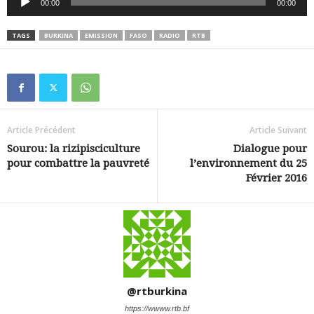
00:00
00:00
audio
TAGS
BURKINA
EMISSION
FASO
RADIO
RTB
Article Précédent
Article Suivant
Sourou: la rizipisciculture
Dialogue pour
pour combattre la pauvreté
l’environnement du 25
Février 2016
@rtburkina
https://wwww.rtb.bf