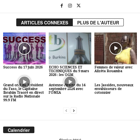
ARTICLES CONNEXES
PLUS DE L'AUTEUR
Success du 17 juin 2026
ECHO SCIENCES ET
Femmes de valeur avec
TECHNIQUES du 9 mars
Alizèta Rouamba
2026 : les OGM
Grand oral du Président
Antenne directe du 14
Les Jassides, nouveaux
du Faso, le Capitaine
septembre 2024 avec
envahisseurs de
Ibrahim Traoré en direct
l’ONEA
cotonnier
sur la Radio Nationale
99.9 FM
Calendrier