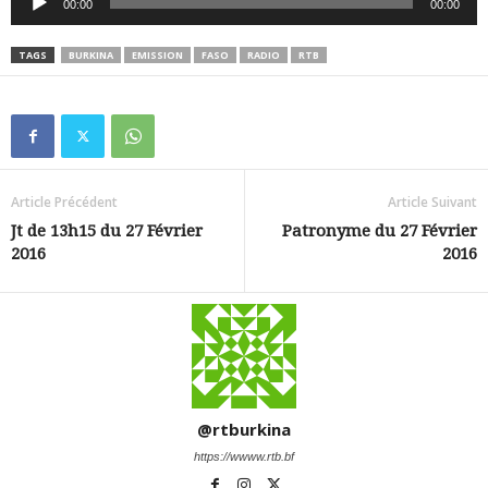
00:00
00:00
audio
TAGS
BURKINA
EMISSION
FASO
RADIO
RTB
Article Précédent
Article Suivant
Jt de 13h15 du 27 Février
Patronyme du 27 Février
2016
2016
@rtburkina
https://wwww.rtb.bf