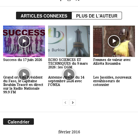
ARTICLES CONNEXES
PLUS DE L'AUTEUR
Success du 17 juin 2026
ECHO SCIENCES ET
Femmes de valeur avec
TECHNIQUES du 9 mars
Alizèta Rouamba
2026 : les OGM
Grand oral du Président
Antenne directe du 14
Les Jassides, nouveaux
du Faso, le Capitaine
septembre 2024 avec
envahisseurs de
Ibrahim Traoré en direct
l’ONEA
cotonnier
sur la Radio Nationale
99.9 FM
Calendrier
février 2016