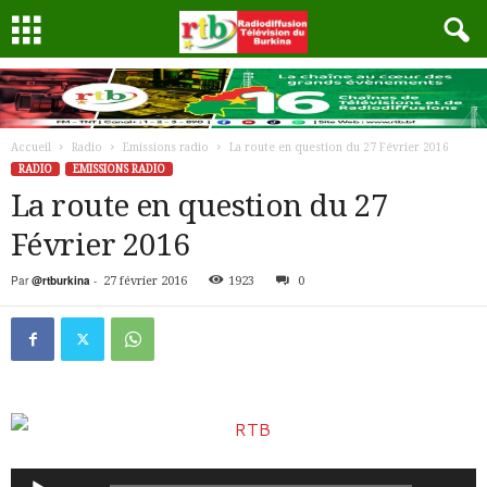
Accueil
Radio
Emissions radio
La route en question du 27 Février 2016
RADIO
EMISSIONS RADIO
La route en question du 27
Février 2016
Par
@rtburkina
-
27 février 2016
1923
0
Lecteur