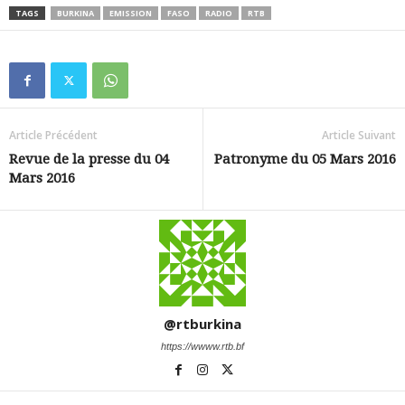
TAGS
BURKINA
EMISSION
FASO
RADIO
RTB
Article Précédent
Article Suivant
Revue de la presse du 04
Patronyme du 05 Mars 2016
Mars 2016
@rtburkina
https://wwww.rtb.bf