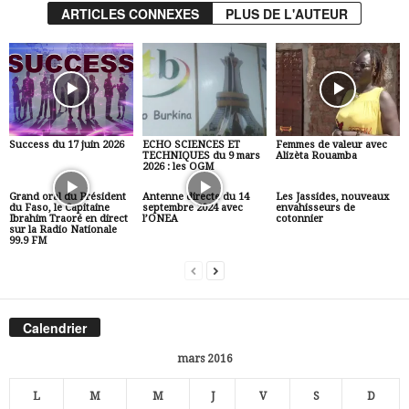
ARTICLES CONNEXES
PLUS DE L'AUTEUR
Success du 17 juin 2026
ECHO SCIENCES ET
Femmes de valeur avec
TECHNIQUES du 9 mars
Alizèta Rouamba
2026 : les OGM
Grand oral du Président
Antenne directe du 14
Les Jassides, nouveaux
du Faso, le Capitaine
septembre 2024 avec
envahisseurs de
Ibrahim Traoré en direct
l’ONEA
cotonnier
sur la Radio Nationale
99.9 FM
Calendrier
mars 2016
L
M
M
J
V
S
D