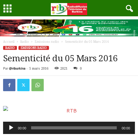
Accueil
Radio
Emissions radio
Sementicité du 05 Mars 2016
RADIO
EMISSIONS RADIO
Sementicité du 05 Mars 2016
Par
@rtburkina
-
5 mars 2016
2021
0
Lecteur
00:00
00:00
audio