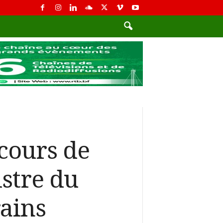
cours de
stre du
ains