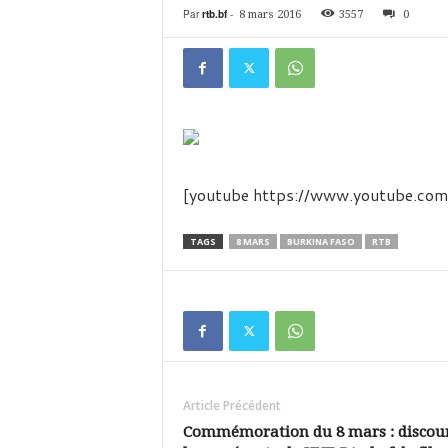
é
Par
rtb.bf
-
8 mars 2016
3557
0
v
i
s
i
o
n
d
u
B
[youtube https://www.youtube.
u
r
TAGS
8 MARS
BURKINA FASO
RTB
k
i
n
a
Article Précédent
Commémoration du 8 mars : discour