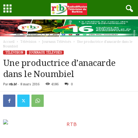
Accueil
Télévision
Journaux Télévisés
Une productrice d’anacarde dans le
Noumbiel
TÉLÉVISION
JOURNAUX TÉLÉVISÉS
Une productrice d’anacarde
dans le Noumbiel
Par
rtb.bf
-
8 mars 2016
4186
0