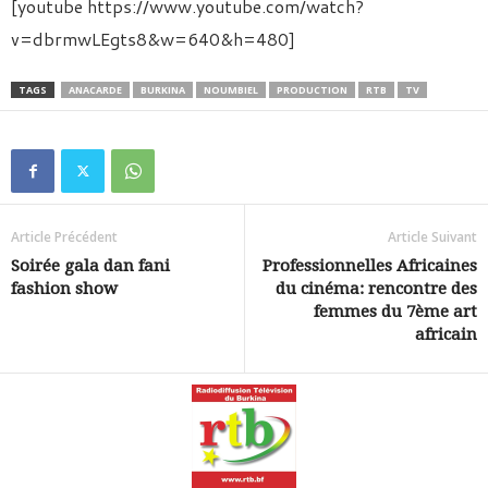
[youtube https://www.youtube.com/watch?
v=dbrmwLEgts8&w=640&h=480]
TAGS
ANACARDE
BURKINA
NOUMBIEL
PRODUCTION
RTB
TV
Article Précédent
Article Suivant
Soirée gala dan fani
Professionnelles Africaines
fashion show
du cinéma: rencontre des
femmes du 7ème art
africain