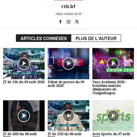
rtb.bf
https://www.rtb.bf
ARTICLES CONNEXES
PLUS DE L'AUTEUR
JT de 13h du 09 août 2026
Débat de presse du 09
Faso Academy 2026 :
août 2026
troisième manche
éliminatoire de
Ouagadougou
JT de 20H du 08 août
JT de 13H du 08 août
Actu Sports du 07 août