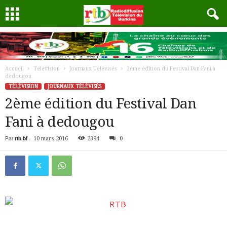
Accueil
Télévision
Journaux Télévisés
2ème édition du Festival Dan Fani à
dedougou
TÉLÉVISION
JOURNAUX TÉLÉVISÉS
2ème édition du Festival Dan
Fani à dedougou
Par
rtb.bf
-
10 mars 2016
2394
0