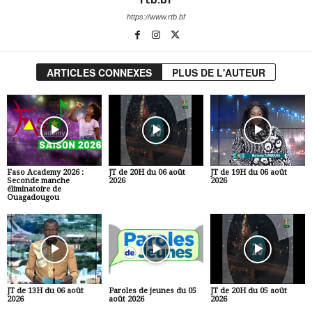
https://www.rtb.bf
ARTICLES CONNEXES
PLUS DE L'AUTEUR
Faso Academy 2026 :
JT de 20H du 06 août
JT de 19H du 06 août
Seconde manche
2026
2026
éliminatoire de
Ouagadougou
JT de 13H du 06 août
Paroles de jeunes du 05
JT de 20H du 05 août
2026
août 2026
2026