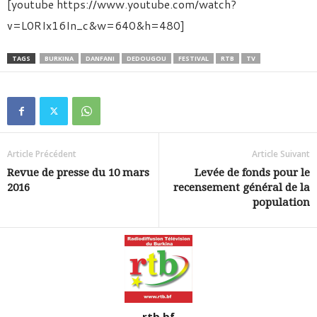
[youtube https://www.youtube.com/watch?
v=L0RIx16In_c&w=640&h=480]
TAGS
BURKINA
DANFANI
DEDOUGOU
FESTIVAL
RTB
TV
Article Précédent
Article Suivant
Revue de presse du 10 mars
Levée de fonds pour le
2016
recensement général de la
population
rtb.bf