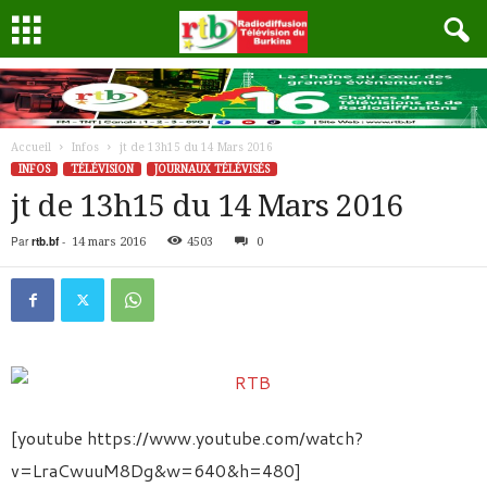
Accueil
Infos
jt de 13h15 du 14 Mars 2016
INFOS
TÉLÉVISION
JOURNAUX TÉLÉVISÉS
jt de 13h15 du 14 Mars 2016
Par
rtb.bf
-
14 mars 2016
4503
0
[youtube https://www.youtube.com/watch?
v=LraCwuuM8Dg&w=640&h=480]