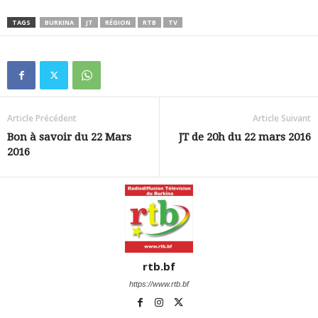
TAGS
BURKINA
JT
RÉGION
RTB
TV
Article Précédent
Article Suivant
Bon à savoir du 22 Mars
JT de 20h du 22 mars 2016
2016
rtb.bf
https://www.rtb.bf