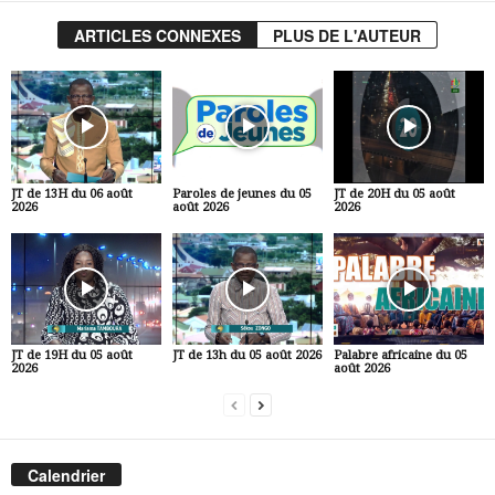
ARTICLES CONNEXES
PLUS DE L'AUTEUR
JT de 13H du 06 août
Paroles de jeunes du 05
JT de 20H du 05 août
2026
août 2026
2026
JT de 19H du 05 août
JT de 13h du 05 août 2026
Palabre africaine du 05
2026
août 2026
Calendrier