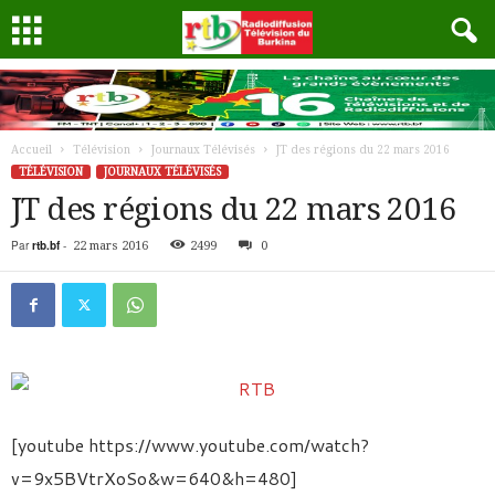
Accueil
Télévision
Journaux Télévisés
JT des régions du 22 mars 2016
TÉLÉVISION
JOURNAUX TÉLÉVISÉS
JT des régions du 22 mars 2016
Par
rtb.bf
-
22 mars 2016
2499
0
[youtube https://www.youtube.com/watch?
v=9x5BVtrXoSo&w=640&h=480]