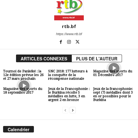
rtb.bf
https://www.rtb.bf
ARTICLES CONNEXES
PLUS DE L'AUTEUR
Tournoi de Pankéké : la
SNC 2018: 177 lutteurs à
Magazine des sports du
12e édition prévue les 26
la conquête de la
01 Décembre 2017
et 27 mars prochain
récompense nationale
Magazine des sports du
Jeux de la Francophonie :
Jeux de la francophonie:
18 septembre 2017
le Burkina récolte 5
sept (7) médailles dont 3
médailles en lutte, 3 en
en or possibles pour le
argent 2 en bronze
Burkina
Calendrier