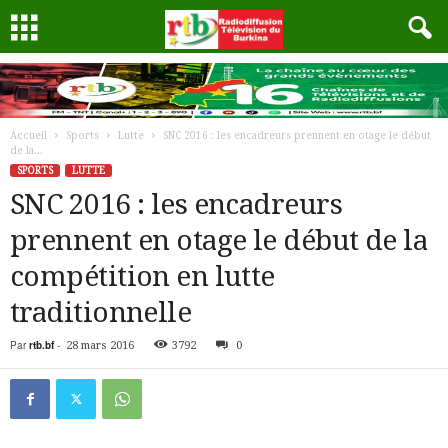
Accueil
Sports
Lutte
SNC 2016 : les encadreurs prennent en otage le début
de la...
SPORTS
LUTTE
SNC 2016 : les encadreurs
prennent en otage le début de la
compétition en lutte
traditionnelle
Par
rtb.bf
-
28 mars 2016
3792
0