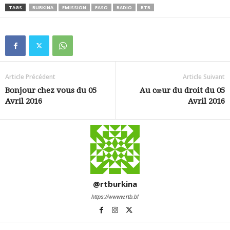
TAGS
BURKINA
EMISSION
FASO
RADIO
RTB
Article Précédent
Article Suivant
Bonjour chez vous du 05
Au cœur du droit du 05
Avril 2016
Avril 2016
@rtburkina
https://wwww.rtb.bf