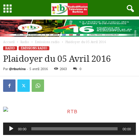
Accueil
Radio
Emissions radio
Plaidoyer du 05 Avril 2016
RADIO
EMISSIONS RADIO
Plaidoyer du 05 Avril 2016
Par
@rtburkina
-
5 avril 2016
2663
0
Lecteur
00:00
00:00
audio