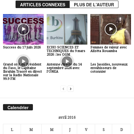
ARTICLES CONNEXES
PLUS DE L'AUTEUR
Success du 17 juin 2026
ECHO SCIENCES ET
Femmes de valeur avec
TECHNIQUES du 9 mars
Alizèta Rouamba
2026 : les OGM
Grand oral du Président
Antenne directe du 14
Les Jassides, nouveaux
du Faso, le Capitaine
septembre 2024 avec
envahisseurs de
Ibrahim Traoré en direct
l’ONEA
cotonnier
sur la Radio Nationale
99.9 FM
Calendrier
avril 2016
L
M
M
J
V
S
D