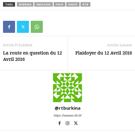
TAGS
BURKINA
EMISSION
FASO
RADIO
RTB
Article Précédent
Article Suivant
La route en question du 12
Plaidoyer du 12 Avril 2016
Avril 2016
@rtburkina
https://wwww.rtb.bf