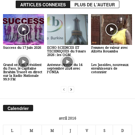
ARTICLES CONNEXES
PLUS DE L'AUTEUR
Success du 17 juin 2026
ECHO SCIENCES ET
Femmes de valeur avec
TECHNIQUES du 9 mars
Alizèta Rouamba
2026 : les OGM
Grand oral du Président
Antenne directe du 14
Les Jassides, nouveaux
du Faso, le Capitaine
septembre 2024 avec
envahisseurs de
Ibrahim Traoré en direct
l’ONEA
cotonnier
sur la Radio Nationale
99.9 FM
Calendrier
avril 2016
L
M
M
J
V
S
D