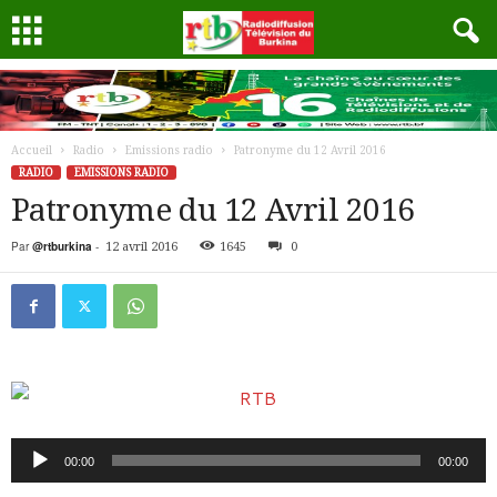
Accueil
Radio
Emissions radio
Patronyme du 12 Avril 2016
RADIO
EMISSIONS RADIO
Patronyme du 12 Avril 2016
Par
@rtburkina
-
12 avril 2016
1645
0
Lecteur
00:00
00:00
audio