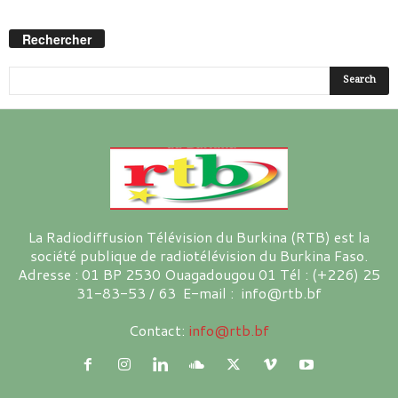
Rechercher
La Radiodiffusion Télévision du Burkina (RTB) est la
société publique de radiotélévision du Burkina Faso.
Adresse : 01 BP 2530 Ouagadougou 01 Tél : (+226) 25
31-83-53 / 63 E-mail : info@rtb.bf
Contact:
info@rtb.bf