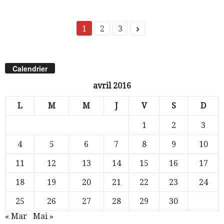
1
2
3
Calendrier
avril 2016
L
M
M
J
V
S
D
1
2
3
4
5
6
7
8
9
10
11
12
13
14
15
16
17
18
19
20
21
22
23
24
25
26
27
28
29
30
« Mar
Mai »