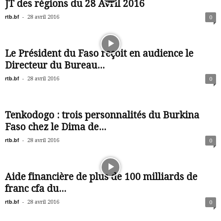
JT des régions du 28 Avril 2016
rtb.bf
-
28 avril 2016
0
Le Président du Faso reçoit en audience le
Directeur du Bureau...
rtb.bf
-
28 avril 2016
0
Tenkodogo : trois personnalités du Burkina
Faso chez le Dima de...
rtb.bf
-
28 avril 2016
0
Aide financière de plus de 100 milliards de
franc cfa du...
rtb.bf
-
28 avril 2016
0