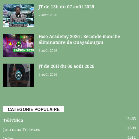
JT de 13h du 07 août 2026
7 août 2026
Faso Academy 2026 : Seconde manche
éliminatoire de Ouagadougou
6 août 2026
JT de 20H du 06 août 2026
6 août 2026
CATÉGORIE POPULAIRE
12463
Télévision
11898
Journaux Télévisés
4811
Infos