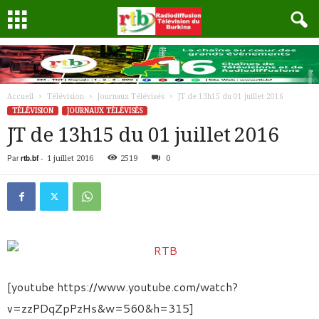
Accueil
Télévision
Journaux Télévisés
JT de 13h15 du 01 juillet 2016
TÉLÉVISION
JOURNAUX TÉLÉVISÉS
JT de 13h15 du 01 juillet 2016
Par
rtb.bf
-
1 juillet 2016
2519
0
[youtube https://www.youtube.com/watch?
v=zzPDqZpPzHs&w=560&h=315]