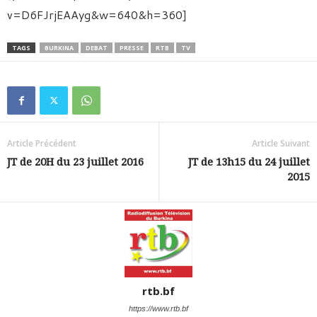
v=D6FJrjEAAyg&w=640&h=360]
TAGS
BURKINA
DEBAT
PRESSE
RTB
TV
Article Précédent
Article Suivant
JT de 20H du 23 juillet 2016
JT de 13h15 du 24 juillet
2015
rtb.bf
https://www.rtb.bf