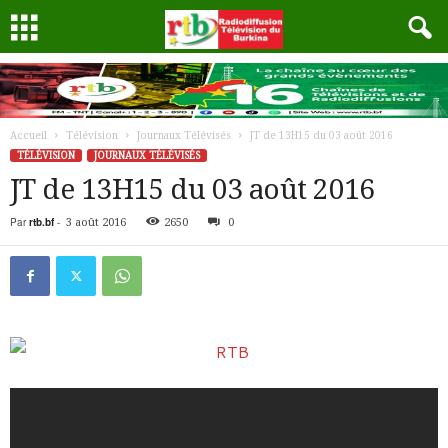
Accueil
Télévision
Journaux Télévisés
JT de 13H15 du 03 août 2016
TÉLÉVISION
JOURNAUX TÉLÉVISÉS
JT de 13H15 du 03 août 2016
Par
rtb.bf
-
3 août 2016
2650
0