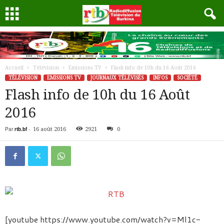
Accueil
Télévision
Emissions TV
Flash info de 10h du 16 Août 2016
TÉLÉVISION
EMISSIONS TV
JOURNAUX TÉLÉVISÉS
INFOS
SOCIÉTÉ
Flash info de 10h du 16 Août
2016
Par
rtb.bf
-
16 août 2016
2921
0
[youtube https://www.youtube.com/watch?v=Ml1c-