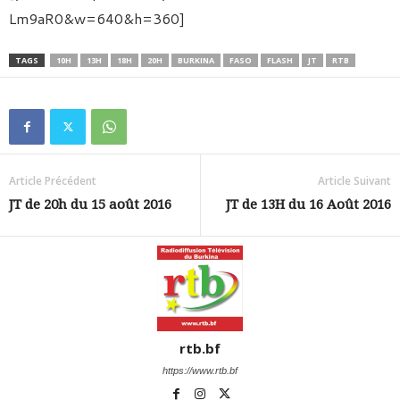
Lm9aR0&w=640&h=360]
TAGS
10H
13H
18H
20H
BURKINA
FASO
FLASH
JT
RTB
Article Précédent
Article Suivant
JT de 20h du 15 août 2016
JT de 13H du 16 Août 2016
rtb.bf
https://www.rtb.bf