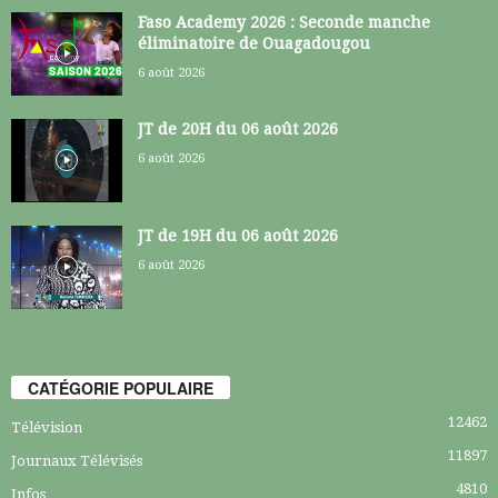
Faso Academy 2026 : Seconde manche
éliminatoire de Ouagadougou
6 août 2026
JT de 20H du 06 août 2026
6 août 2026
JT de 19H du 06 août 2026
6 août 2026
CATÉGORIE POPULAIRE
12462
Télévision
11897
Journaux Télévisés
4810
Infos