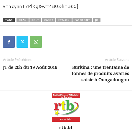
v=YcynnT7PlKg&w=480&h=360]
TAGS
BILAN
BOLT
CADET
ETALON
FASOFOOT
JO
Article Précédent
Article Suivant
JT de 20h du 19 Août 2016
Burkina : une trentaine de
tonnes de produits avariés
saisie à Ouagadougou
rtb.bf