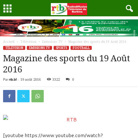
Accueil
Télévision
Emissions TV
Magazine des sports du 19 Août 2016
TÉLÉVISION
EMISSIONS TV
SPORTS
FOOTBALL
Magazine des sports du 19 Août
2016
Par
rtb.bf
-
19 août 2016
3322
0
[youtube https://www.youtube.com/watch?