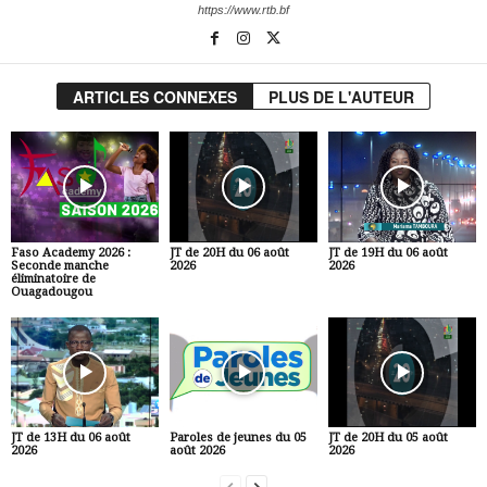
https://www.rtb.bf
ARTICLES CONNEXES
PLUS DE L'AUTEUR
Faso Academy 2026 :
JT de 20H du 06 août
JT de 19H du 06 août
Seconde manche
2026
2026
éliminatoire de
Ouagadougou
JT de 13H du 06 août
Paroles de jeunes du 05
JT de 20H du 05 août
2026
août 2026
2026