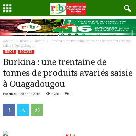
Accueil
Infos
Société
Burkina : une trentaine de tonnes de produits avariés
saisie à Ouagadougou
INFOS
SOCIÉTÉ
Burkina : une trentaine de
tonnes de produits avariés saisie
à Ouagadougou
Par
rtb.bf
-
20 août 2016
4788
1