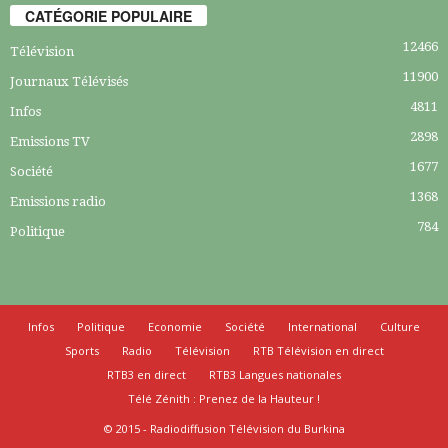
CATÉGORIE POPULAIRE
12466
Télévision
11900
Journaux Télévisés
4811
Infos
2898
Emissions TV
1677
Société
1368
Emissions radio
784
Politique
Infos
Politique
Economie
Société
International
Culture
Sports
Radio
Télévision
RTB Télévision en direct
RTB3 en direct
RTB3 Langues nationales
Télé Zénith : Prenez de la Hauteur !
© 2015 - Radiodiffusion Télévision du Burkina