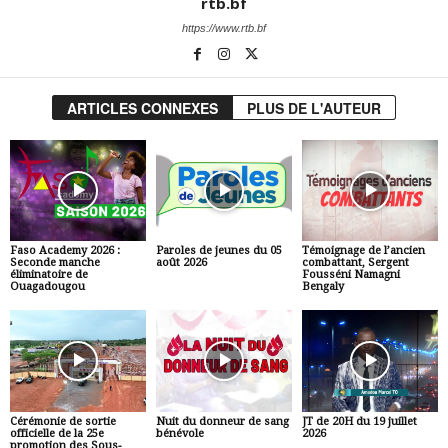
rtb.bf
https://www.rtb.bf
ARTICLES CONNEXES
PLUS DE L'AUTEUR
Faso Academy 2026 :
Paroles de jeunes du 05
Témoignage de l’ancien
Seconde manche
août 2026
combattant, Sergent
éliminatoire de
Fousséni Namagni
Ouagadougou
Bengaly
Cérémonie de sortie
Nuit du donneur de sang
JT de 20H du 19 juillet
officielle de la 25e
bénévole
2026
promotion des Sous-