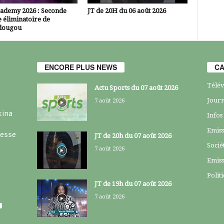
cademy 2026 : Seconde
JT de 20H du 06 août 2026
 éliminatoire de
dougou
ENCORE PLUS NEWS
CA
Télév
Actu Sports du 07 août 2026
Journ
7 août 2026
kina
Infos
Emiss
resse
JT de 20h du 07 août 2026
Socié
7 août 2026
Emiss
Polit
JT de 19h du 07 août 2026
7 août 2026