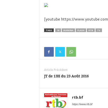
é
v
i
s
[youtube https://www.youtube.
i
o
n
TAGS
18
BURKINA
FLASH
RTB
TV
d
u
B
u
r
k
i
Article Précédent
n
a
JT de 13H du 23 Août 2016
rtb.bf
https://www.rtb.bf