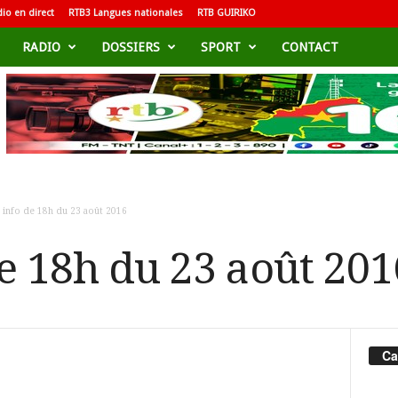
io en direct
RTB3 Langues nationales
RTB GUIRIKO
RADIO
DOSSIERS
SPORT
CONTACT
 info de 18h du 23 août 2016
de 18h du 23 août 201
Ca