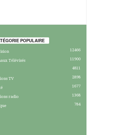
TÉGORIE POPULAIRE
12466
ision
11900
aux Télévisés
4811
2898
ions TV
1677
té
1368
ions radio
784
ique