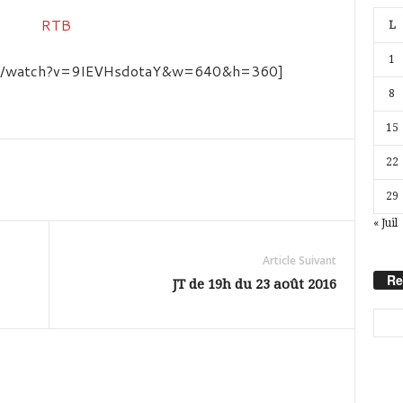
L
1
com/watch?v=9IEVHsdotaY&w=640&h=360]
8
15
22
29
« Juil
Article Suivant
Re
JT de 19h du 23 août 2016