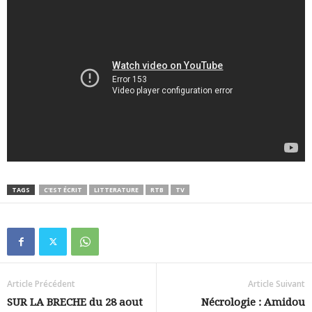
TAGS
C'EST ÉCRIT
LITTERATURE
RTB
TV
Article Précédent
Article Suivant
SUR LA BRECHE du 28 aout
Nécrologie : Amidou