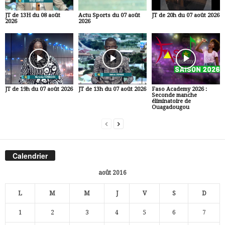
JT de 13H du 08 août
Actu Sports du 07 août
JT de 20h du 07 août 2026
2026
2026
JT de 19h du 07 août 2026
JT de 13h du 07 août 2026
Faso Academy 2026 :
Seconde manche
éliminatoire de
Ouagadougou
Calendrier
août 2016
L
M
M
J
V
S
D
1
2
3
4
5
6
7