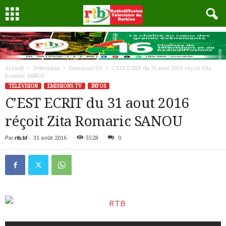
Accueil
Télévision
Emissions TV
C’EST ECRIT du 31 aout 2016 réçoit Zita
Romaric SANOU
TÉLÉVISION
EMISSIONS TV
INFOS
C’EST ECRIT du 31 aout 2016
réçoit Zita Romaric SANOU
Par
rtb.bf
-
31 août 2016
5528
0