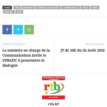
TAGS
19H
BURKINA
CHENILLE DISPOSER
COMMUNE JT
FASO
INFO
MALBO
RTB
Article Précédent
Article Suivant
Le ministre en charge de la
JT de 20h du 02 Août 2016
Communication invite le
SYNATIC à poursuivre le
dialogue
rtb.bf