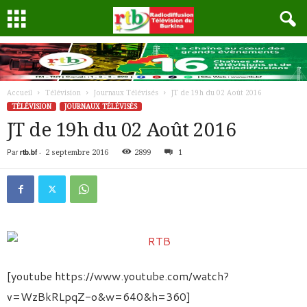
Accueil
Télévision
Journaux Télévisés
JT de 19h du 02 Août 2016
TÉLÉVISION
JOURNAUX TÉLÉVISÉS
JT de 19h du 02 Août 2016
Par
rtb.bf
-
2 septembre 2016
2899
1
[youtube https://www.youtube.com/watch?
v=WzBkRLpqZ-o&w=640&h=360]