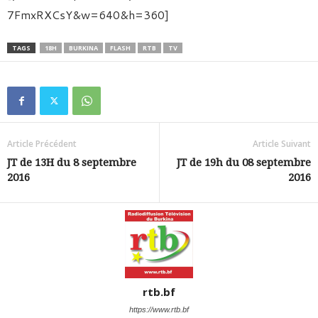
7FmxRXCsY&w=640&h=360]
TAGS
18H
BURKINA
FLASH
RTB
TV
Article Précédent
Article Suivant
JT de 13H du 8 septembre
JT de 19h du 08 septembre
2016
2016
rtb.bf
https://www.rtb.bf