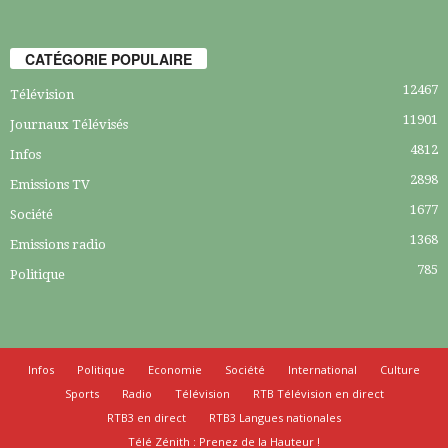
CATÉGORIE POPULAIRE
12467
Télévision
11901
Journaux Télévisés
4812
Infos
2898
Emissions TV
1677
Société
1368
Emissions radio
785
Politique
Infos
Politique
Economie
Société
International
Culture
Sports
Radio
Télévision
RTB Télévision en direct
RTB3 en direct
RTB3 Langues nationales
Télé Zénith : Prenez de la Hauteur !