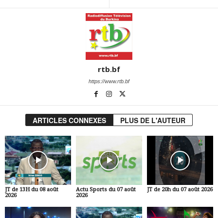
rtb.bf
https://www.rtb.bf
ARTICLES CONNEXES
PLUS DE L'AUTEUR
JT de 13H du 08 août
Actu Sports du 07 août
JT de 20h du 07 août 2026
2026
2026