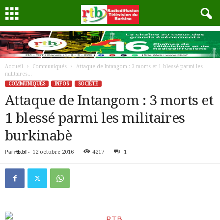
Accueil
Communiqués
Attaque de Intangom : 3 morts et 1 blessé parmi les
militaires...
COMMUNIQUÉS
INFOS
SOCIÉTÉ
Attaque de Intangom : 3 morts et
1 blessé parmi les militaires
burkinabè
Par
rtb.bf
-
12 octobre 2016
4217
1