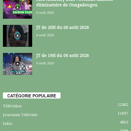
éliminatoire de Ouagadougou
6 août 2026
JT de 20H du 06 août 2026
6 août 2026
JT de 19H du 06 août 2026
6 août 2026
CATÉGORIE POPULAIRE
12462
Télévision
11897
Journaux Télévisés
4810
Infos
2898