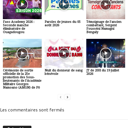
Faso Academy 2026 :
Paroles de jeunes du 05
Témoignage de l’ancien
Seconde manche
août 2026
combattant, Sergent
éliminatoire de
Fousséni Namagni
Ouagadougou
Bengaly
Cérémonie de sortie
Nuit du donneur de sang
JT de 20H du 19 juillet
officielle de la 25e
bénévole
2026
promotion des Sous-
lieutenants de l’Académie
Militaire Georges
Namoano (AMGN) de Pô
Les commentaires sont fermés