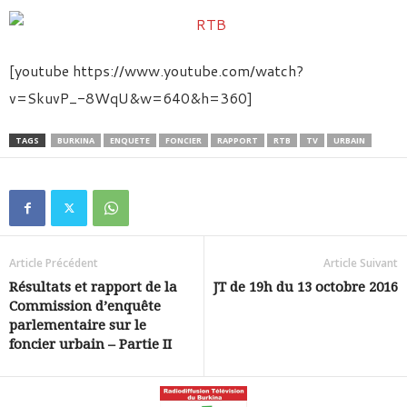
[youtube https://www.youtube.com/watch?
v=SkuvP_-8WqU&w=640&h=360]
TAGS
BURKINA
ENQUETE
FONCIER
RAPPORT
RTB
TV
URBAIN
Article Précédent
Article Suivant
Résultats et rapport de la
JT de 19h du 13 octobre 2016
Commission d’enquête
parlementaire sur le
foncier urbain – Partie II