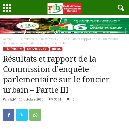
Accueil
Télévision
Emissions TV
Résultats et rapport de la Commission
d’enquête parlementaire sur le foncier urbain...
TÉLÉVISION
EMISSIONS TV
INFOS
Résultats et rapport de la
Commission d’enquête
parlementaire sur le foncier
urbain – Partie III
Par
rtb.bf
-
13 octobre 2016
3574
0