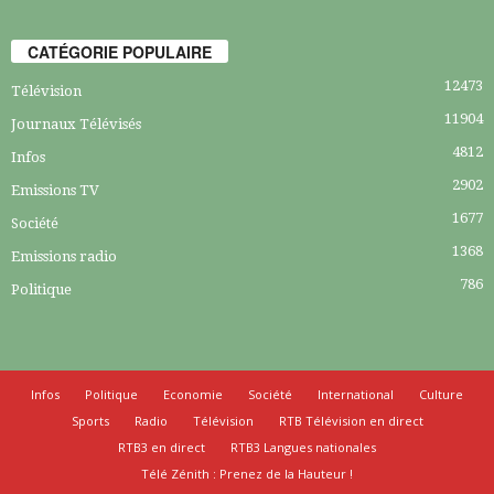
CATÉGORIE POPULAIRE
12473
Télévision
11904
Journaux Télévisés
4812
Infos
2902
Emissions TV
1677
Société
1368
Emissions radio
786
Politique
Infos
Politique
Economie
Société
International
Culture
Sports
Radio
Télévision
RTB Télévision en direct
RTB3 en direct
RTB3 Langues nationales
Télé Zénith : Prenez de la Hauteur !