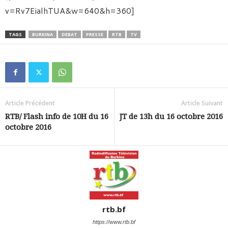
v=Rv7EialhTUA&w=640&h=360]
TAGS
BURKINA
DEBAT
PRESSE
RTB
TV
Article Précédent
Article Suivant
RTB/ Flash info de 10H du 16
JT de 13h du 16 octobre 2016
octobre 2016
rtb.bf
https://www.rtb.bf