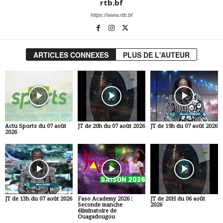
rtb.bf
https://www.rtb.bf
ARTICLES CONNEXES
PLUS DE L'AUTEUR
Actu Sports du 07 août
JT de 20h du 07 août 2026
JT de 19h du 07 août 2026
2026
JT de 13h du 07 août 2026
Faso Academy 2026 :
JT de 20H du 06 août
Seconde manche
2026
éliminatoire de
Ouagadougou