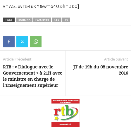
v=A5_uvrB4uKY&w=640&h=360]
TAGS
BURKINA
FLASH18H
RTB
TV
Article Précédent
Article Suivant
RTB : « Dialogue avec le
JT de 19h du 08 novembre
Gouvernement » à 21H avec
2016
le ministre en charge de
l’Enseignement supérieur