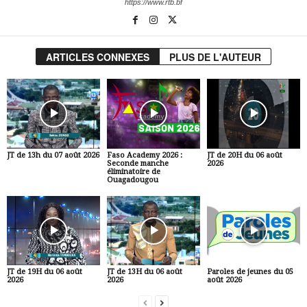
https://www.rtb.bf
ARTICLES CONNEXES
PLUS DE L'AUTEUR
JT de 13h du 07 août 2026
Faso Academy 2026 :
JT de 20H du 06 août
Seconde manche
2026
éliminatoire de
Ouagadougou
JT de 19H du 06 août
JT de 13H du 06 août
Paroles de jeunes du 05
2026
2026
août 2026