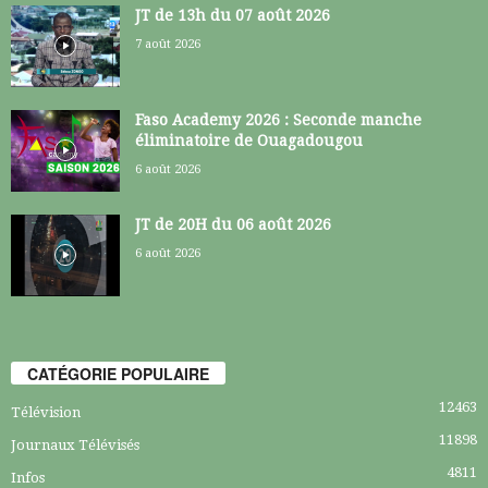
JT de 13h du 07 août 2026
7 août 2026
Faso Academy 2026 : Seconde manche
éliminatoire de Ouagadougou
6 août 2026
JT de 20H du 06 août 2026
6 août 2026
CATÉGORIE POPULAIRE
12463
Télévision
11898
Journaux Télévisés
4811
Infos