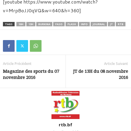
[youtube https://www.youtube.com/watch?
v=MrpBoJJ0qVQ&w=640&h=360]
TAGS
10H
13H
BURKINA
FASO
FLASH
INFO
JOURNAL
JT
RTB
Article Précédent
Article Suivant
Magazine des sports du 07
JT de 13H du 08 novembre
novembre 2016
2016
rtb.bf