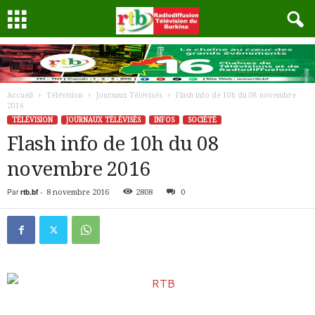
Accueil
Télévision
Journaux Télévisés
Flash info de 10h du 08 novembre
2016
TÉLÉVISION
JOURNAUX TÉLÉVISÉS
INFOS
SOCIÉTÉ
Flash info de 10h du 08
novembre 2016
Par
rtb.bf
-
8 novembre 2016
2808
0