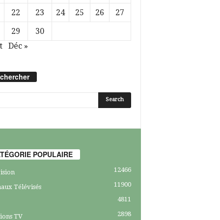
22
23
24
25
26
27
29
30
t
Déc »
chercher
TÉGORIE POPULAIRE
12466
ision
11900
aux Télévisés
4811
2898
ions TV