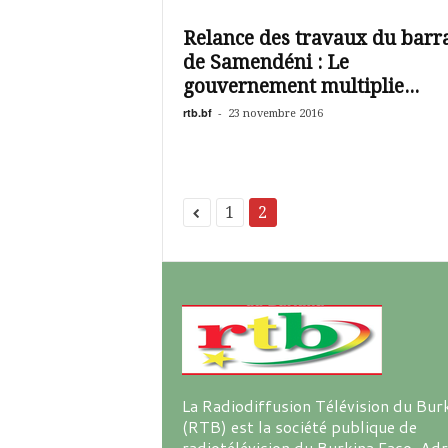
é
v
Relance des travaux du barr
i
de Samendéni : Le
s
i
gouvernement multiplie...
o
rtb.bf
-
23 novembre 2016
n
d
u
B
u
1
2
r
k
i
n
a
La Radiodiffusion Télévision du Bur
(RTB) est la société publique de
radiotélévision du Burkina Faso. Ad