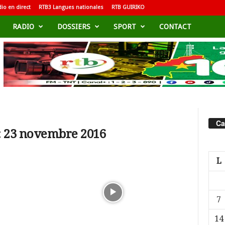
io en direct
RTB3 Langues nationales
RTB GUIRIKO
RADIO
DOSSIERS
SPORT
CONTACT
Ca
: 23 novembre 2016
L
7
14