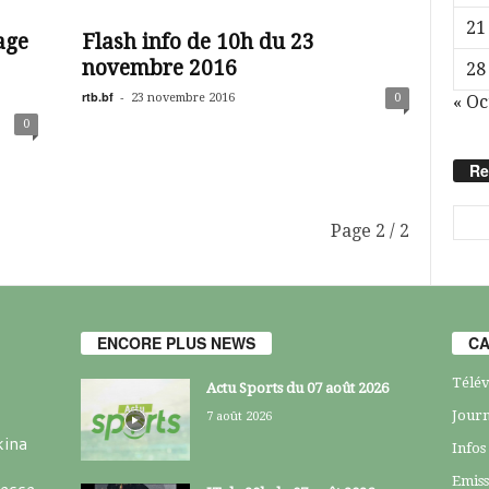
21
age
Flash info de 10h du 23
novembre 2016
28
rtb.bf
-
23 novembre 2016
0
« Oc
0
Re
Page 2 / 2
ENCORE PLUS NEWS
CA
Télév
Actu Sports du 07 août 2026
Journ
7 août 2026
kina
Infos
Emiss
resse