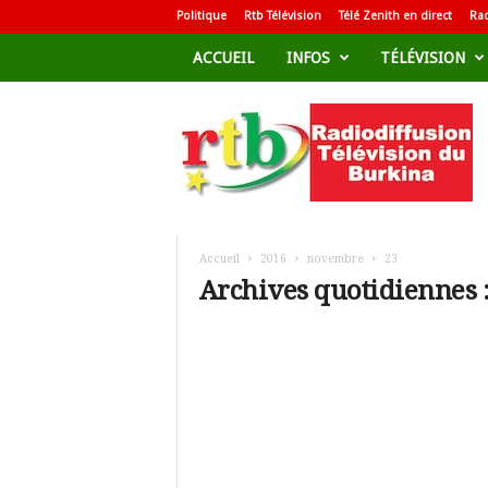
Politique
Rtb Télévision
Télé Zenith en direct
Rad
ACCUEIL
INFOS
TÉLÉVISION
R
a
d
i
o
d
i
f
Accueil
2016
novembre
23
f
Archives quotidiennes 
u
s
i
o
n
T
é
l