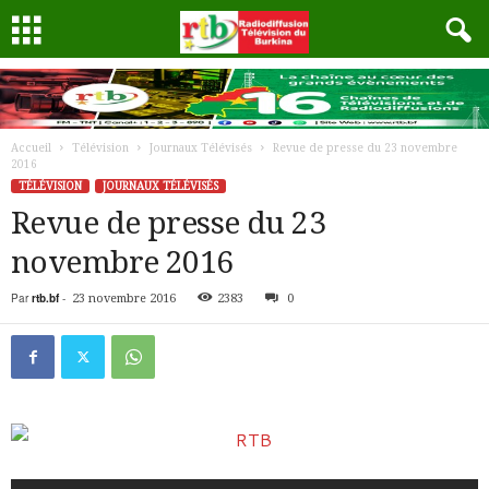
Accueil
Télévision
Journaux Télévisés
Revue de presse du 23 novembre
2016
TÉLÉVISION
JOURNAUX TÉLÉVISÉS
Revue de presse du 23
novembre 2016
Par
rtb.bf
-
23 novembre 2016
2383
0