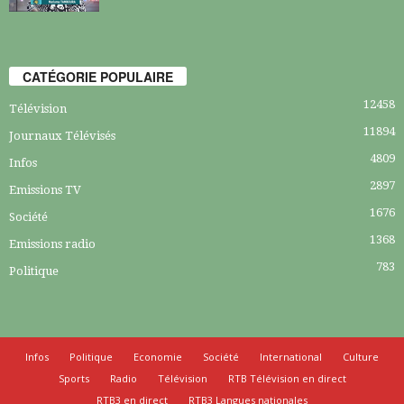
CATÉGORIE POPULAIRE
12458
Télévision
11894
Journaux Télévisés
4809
Infos
2897
Emissions TV
1676
Société
1368
Emissions radio
783
Politique
Infos
Politique
Economie
Société
International
Culture
Sports
Radio
Télévision
RTB Télévision en direct
RTB3 en direct
RTB3 Langues nationales