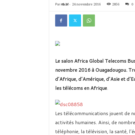
é
Par
rtb.bf
-
24 novembre 2016
2856
0
v
i
s
i
o
n
d
u
B
Le salon Africa Global Telecoms Bus
u
novembre 2016 à Ouagadougou. Trois
r
k
d’Afrique, d’Amérique, d’Asie et d’Eu
i
les télécoms en Afrique
.
n
a
Les télécommunications jouent de no
activités humaines. Ainsi, de nombre
téléphonie, la télévision, la santé, l’