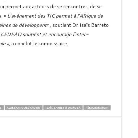
 lui permet aux acteurs de se rencontrer, de se
s. «
L’avènement des TIC permet à l’Afrique de
maines de développent
« , soutient Dr Isaïs Barreto
a CEDEAO soutient et encourage l’inter-
le »,
a conclut le commissaire.
S
ALASSANI OUEDRAOGO
ISAÏS BARRETO DA ROSA
PÉMA BAMOUNI