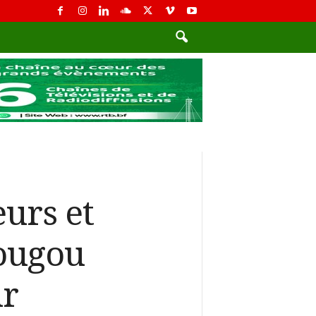
urs et
dougou
ur