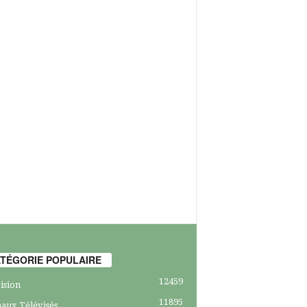
TÉGORIE POPULAIRE
12459
ision
11895
aux Télévisés