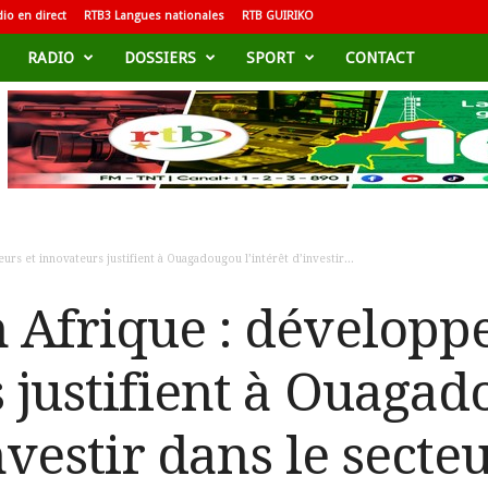
io en direct
RTB3 Langues nationales
RTB GUIRIKO
RADIO
DOSSIERS
SPORT
CONTACT
s et innovateurs justifient à Ouagadougou l’intérêt d’investir...
 Afrique : développe
 justifient à Ouaga
investir dans le secte