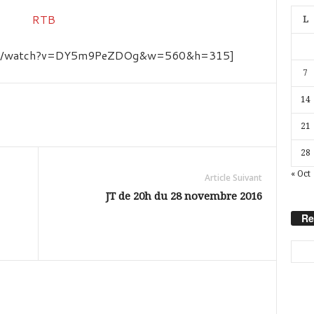
L
.com/watch?v=DY5m9PeZDOg&w=560&h=315]
7
14
21
28
« Oct
Article Suivant
JT de 20h du 28 novembre 2016
Re