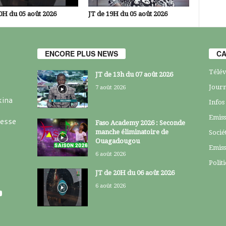
0H du 05 août 2026
JT de 19H du 05 août 2026
ENCORE PLUS NEWS
CA
Télév
JT de 13h du 07 août 2026
Journ
7 août 2026
kina
Infos
Emiss
resse
Faso Academy 2026 : Seconde
manche éliminatoire de
Socié
Ouagadougou
Emiss
6 août 2026
Polit
JT de 20H du 06 août 2026
6 août 2026