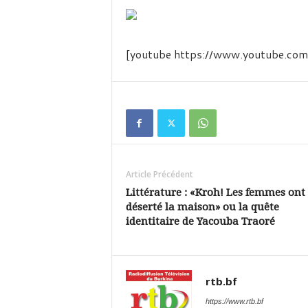
é
v
i
s
[youtube https://www.youtube
i
o
n
d
u
B
u
r
k
Article Précédent
i
Littérature : «Kroh! Les femmes ont
n
déserté la maison» ou la quête
a
identitaire de Yacouba Traoré
rtb.bf
https://www.rtb.bf