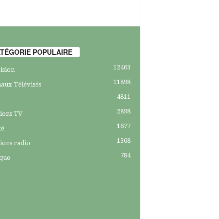
TÉGORIE POPULAIRE
12463
ision
11898
aux Télévisés
4811
2898
ions TV
1677
té
1368
ions radio
784
ique