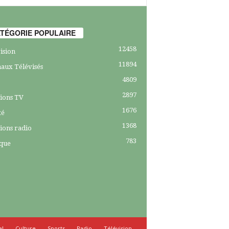
TÉGORIE POPULAIRE
12458
ision
11894
aux Télévisés
4809
2897
ions TV
1676
té
1368
ions radio
783
ique
al
Culture
Sports
Radio
Télévision