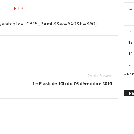
L
com/watch?v=JCBf5_PAmL8&w=640&h=360]
5
12
19
26
« Nov
Article Suivant
Le Flash de 10h du 03 décembre 2016
Re