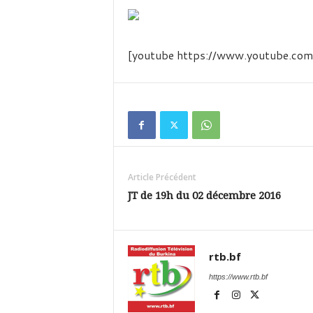
é
v
i
s
[youtube https://www.youtube.
i
o
n
d
u
B
u
r
k
Article Précédent
i
JT de 19h du 02 décembre 2016
n
a
rtb.bf
https://www.rtb.bf