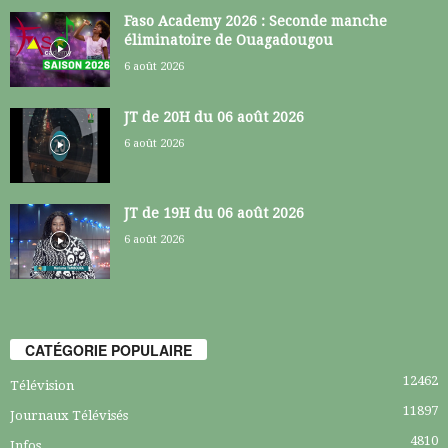
Faso Academy 2026 : Seconde manche
éliminatoire de Ouagadougou
6 août 2026
JT de 20H du 06 août 2026
6 août 2026
JT de 19H du 06 août 2026
6 août 2026
CATÉGORIE POPULAIRE
12462
Télévision
11897
Journaux Télévisés
4810
Infos