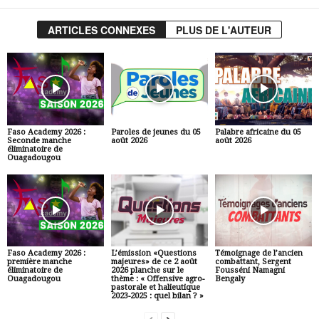
ARTICLES CONNEXES
PLUS DE L'AUTEUR
Faso Academy 2026 :
Paroles de jeunes du 05
Palabre africaine du 05
Seconde manche
août 2026
août 2026
éliminatoire de
Ouagadougou
Faso Academy 2026 :
L’émission «Questions
Témoignage de l’ancien
première manche
majeures» de ce 2 août
combattant, Sergent
éliminatoire de
2026 planche sur le
Fousséni Namagni
Ouagadougou
thème : « Offensive agro-
Bengaly
pastorale et halieutique
2023-2025 : quel bilan ? »