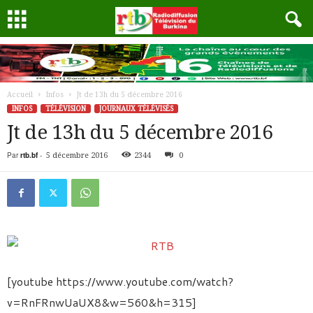
Accueil
Infos
Jt de 13h du 5 décembre 2016
INFOS
TÉLÉVISION
JOURNAUX TÉLÉVISÉS
Jt de 13h du 5 décembre 2016
Par
rtb.bf
-
5 décembre 2016
2344
0
[youtube https://www.youtube.com/watch?
v=RnFRnwUaUX8&w=560&h=315]