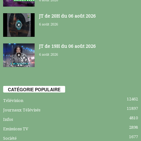
6 août 2026
JT de 20H du 06 août 2026
6 août 2026
JT de 19H du 06 août 2026
6 août 2026
CATÉGORIE POPULAIRE
12462
Télévision
11897
Journaux Télévisés
4810
Infos
2898
Emissions TV
1677
Société