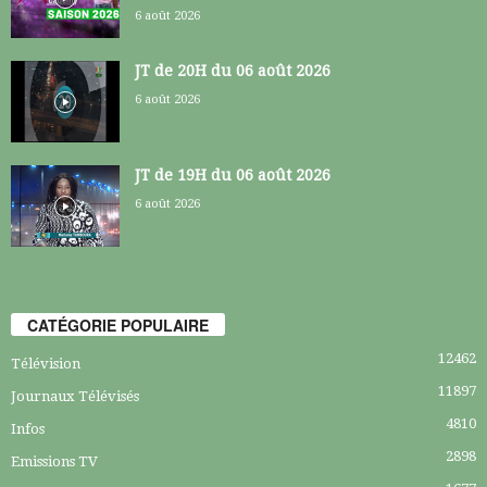
6 août 2026
JT de 20H du 06 août 2026
6 août 2026
JT de 19H du 06 août 2026
6 août 2026
CATÉGORIE POPULAIRE
12462
Télévision
11897
Journaux Télévisés
4810
Infos
2898
Emissions TV