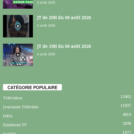
6 août 2026
JT de 20H du 06 août 2026
6 août 2026
JT de 19H du 06 août 2026
6 août 2026
CATÉGORIE POPULAIRE
12462
Télévision
11897
Journaux Télévisés
4810
Infos
2898
Emissions TV
1677
Société