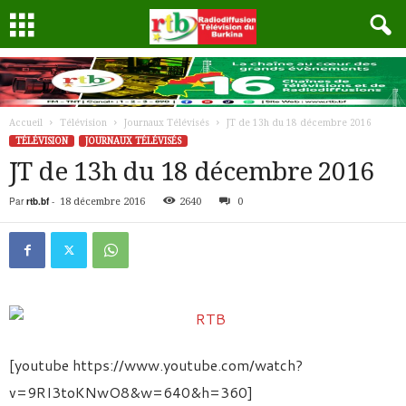
Accueil
Télévision
Journaux Télévisés
JT de 13h du 18 décembre 2016
TÉLÉVISION
JOURNAUX TÉLÉVISÉS
JT de 13h du 18 décembre 2016
Par
rtb.bf
-
18 décembre 2016
2640
0
[youtube https://www.youtube.com/watch?
v=9RI3toKNwO8&w=640&h=360]