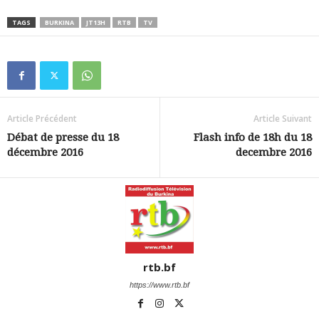
TAGS
BURKINA
JT13H
RTB
TV
Article Précédent
Article Suivant
Débat de presse du 18
Flash info de 18h du 18
décembre 2016
decembre 2016
rtb.bf
https://www.rtb.bf