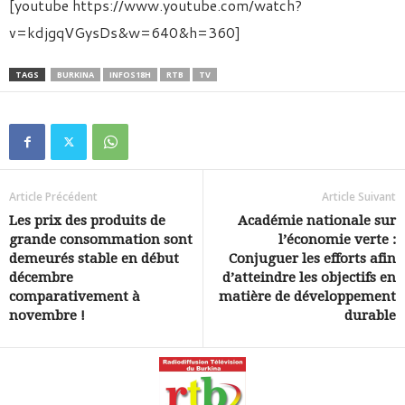
[youtube https://www.youtube.com/watch?
v=kdjgqVGysDs&w=640&h=360]
TAGS
BURKINA
INFOS18H
RTB
TV
Article Précédent
Article Suivant
Les prix des produits de
Académie nationale sur
grande consommation sont
l’économie verte :
demeurés stable en début
Conjuguer les efforts afin
décembre
d’atteindre les objectifs en
comparativement à
matière de développement
novembre !
durable