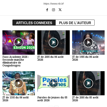
https://www.rtb.bf
ARTICLES CONNEXES
PLUS DE L'AUTEUR
Faso Academy 2026 :
JT de 20H du 06 août
JT de 19H du 06 août
Seconde manche
2026
2026
éliminatoire de
Ouagadougou
JT de 13H du 06 août
Paroles de jeunes du 05
JT de 20H du 05 août
2026
août 2026
2026