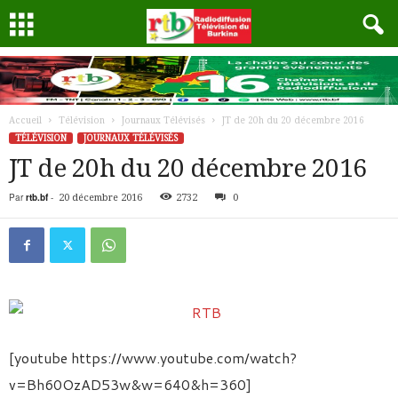
Accueil
Télévision
Journaux Télévisés
JT de 20h du 20 décembre 2016
TÉLÉVISION
JOURNAUX TÉLÉVISÉS
JT de 20h du 20 décembre 2016
Par
rtb.bf
-
20 décembre 2016
2732
0
[youtube https://www.youtube.com/watch?
v=Bh60OzAD53w&w=640&h=360]