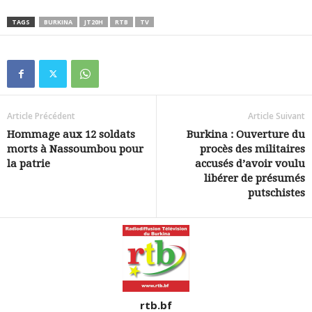
TAGS
BURKINA
JT20H
RTB
TV
Article Précédent
Article Suivant
Hommage aux 12 soldats
Burkina : Ouverture du
morts à Nassoumbou pour
procès des militaires
la patrie
accusés d’avoir voulu
libérer de présumés
putschistes
rtb.bf