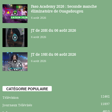
Faso Academy 2026 : Seconde manche
éliminatoire de Ouagadougou
6 août 2026
JT de 20H du 06 août 2026
6 août 2026
JT de 19H du 06 août 2026
6 août 2026
CATÉGORIE POPULAIRE
12462
Télévision
11897
Journaux Télévisés
4810