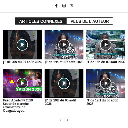
ARTICLES CONNEXES
PLUS DE L'AUTEUR
JT de 20h du 07 août 2026
JT de 19h du 07 août 2026
JT de 13h du 07 août 2026
Faso Academy 2026 :
JT de 20H du 06 août
JT de 19H du 06 août
Seconde manche
2026
2026
éliminatoire de
Ouagadougou