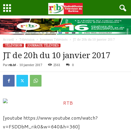
Accueil
Télévision
Journaux Télévisés
JT de 20h du 10 janvier 2017
TÉLÉVISION
JOURNAUX TÉLÉVISÉS
JT de 20h du 10 janvier 2017
Par
rtb.bf
-
10 janvier 2017
2561
0
[youtube https://www.youtube.com/watch?
v=FSDDbM_rik0&w=640&h=360]