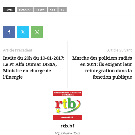
TAGS
BURKINA
JT20H
RTB
TV
Article Précédent
Article Suivant
Invite du 20h du 10-01-2017:
Marche des policiers radiés
Le Pr Alfa Oumar DISSA,
en 2011: ils exigent leur
Ministre en charge de
reintegration dans la
l’Energie
fonction publique
rtb.bf
https://www.rtb.bf