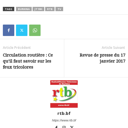
TAGS
BURKINA
JT19H
RTB
TV
Article Précédent
Article Suivant
Circulation routière : Ce
Revue de presse du 17
qu’il faut savoir sur les
janvier 2017
feux tricolores
rtb.bf
https://www.rtb.bf