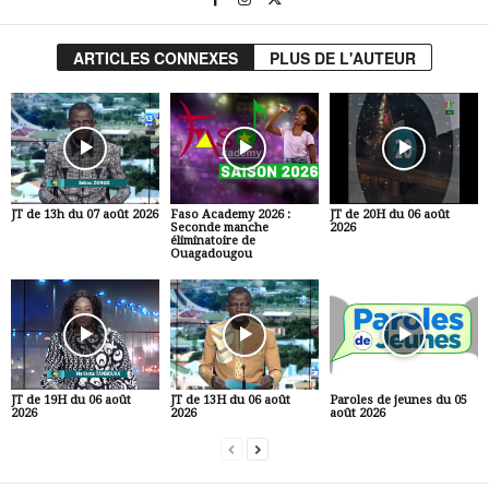
ARTICLES CONNEXES
PLUS DE L'AUTEUR
JT de 13h du 07 août 2026
Faso Academy 2026 :
JT de 20H du 06 août
Seconde manche
2026
éliminatoire de
Ouagadougou
JT de 19H du 06 août
JT de 13H du 06 août
Paroles de jeunes du 05
2026
2026
août 2026