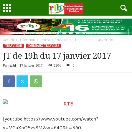
Accueil
Télévision
Journaux Télévisés
JT de 19h du 17 janvier 2017
TÉLÉVISION
JOURNAUX TÉLÉVISÉS
JT de 19h du 17 janvier 2017
Par
rtb.bf
-
17 janvier 2017
2204
0
[youtube https://www.youtube.com/watch?
v=VGaXnO5vs8M&w=640&h=360]