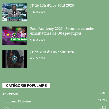
JT de 13h du 07 août 2026
7 août 2026
Faso Academy 2026 : Seconde manche
éliminatoire de Ouagadougou
6 août 2026
JT de 20H du 06 août 2026
6 août 2026
CATÉGORIE POPULAIRE
12463
Télévision
11898
Journaux Télévisés
4811
Infos